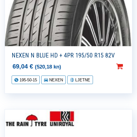
NEXEN N BLUE HD + 4PR 195/50 R15 82V
69,04
€
(520,18 kn)
195-50-15
NEXEN
LJETNE