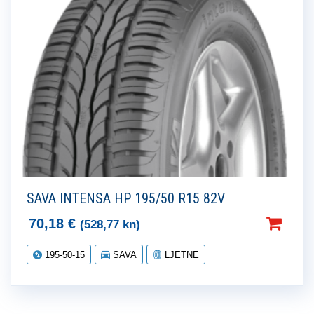
SAVA INTENSA HP 195/50 R15 82V
70,18
€
(528,77 kn)
195-50-15
SAVA
LJETNE