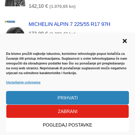
142,10
€
(1.070,65 kn)
MICHELIN ALPIN 7 225/55 R17 97H
173,00
€
(1.303,47 kn)
Da bismo pružili najbolje iskustvo, koristimo tehnologije poput kolačića za
čuvanje i/ili pristup informacijama. Suglasnost s ovim tehnologijama će nam
omogućiti da obrađujemo podatke kao što su ponašanje pri pregledavanju
na ovoj web stranici. Nepristanak ili povlačenje suglasnosti može negativno
utjecati na određene karakteristike i funkcije.
Upravljanje uslugama
UVJETI KORIŠTENJA
-
DOSTAVA ROBE
-
JAMSTVENI LIST
-
NAČINI PLAĆANJA
-
ZAŠTITA
PRIHVATI
PODATAKA
ZABRANI
Sva prava pridržana
Auto Plus
| Izrada Web stranica
WebProjekt
POGLEDAJ POSTAVKE