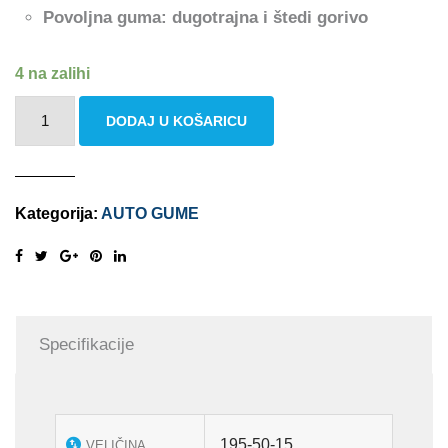
Povoljna guma: dugotrajna i štedi gorivo
4 na zalihi
SAVA
DODAJ U KOŠARICU
ALL
WEATHER
195/50
Kategorija:
AUTO GUME
R15
82H
količina
Specifikacije
195-50-15
VELIČINA