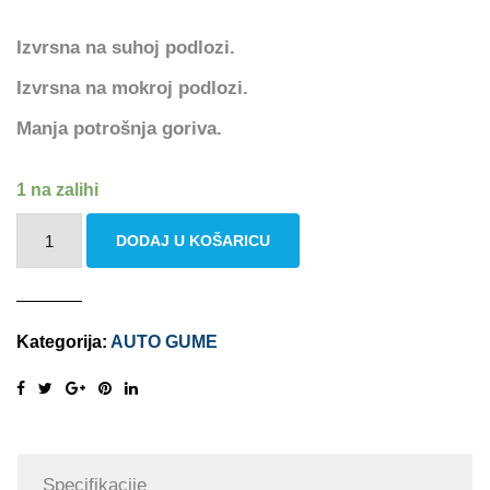
Izvrsna na suhoj podlozi.
Izvrsna na mokroj podlozi.
Manja potrošnja goriva.
1 na zalihi
NEXEN
DODAJ U KOŠARICU
N
BLUE
HD
Kategorija:
AUTO GUME
+
4PR
195/50
R15
82V
Specifikacije