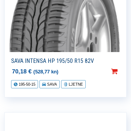
SAVA INTENSA HP 195/50 R15 82V
70,18
€
(528,77 kn)
195-50-15
SAVA
LJETNE