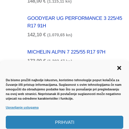
148,00
€
(1.115,11 kn)
GOODYEAR UG PERFORMANCE 3 225/45
R17 91H
142,10
€
(1.070,65 kn)
MICHELIN ALPIN 7 225/55 R17 97H
173,00
€
(1.303,47 kn)
Da bismo pružili najbolje iskustvo, koristimo tehnologije poput kolačića za
čuvanje i/ili pristup informacijama. Suglasnost s ovim tehnologijama će nam
omogućiti da obrađujemo podatke kao što su ponašanje pri pregledavanju
na ovoj web stranici. Nepristanak ili povlačenje suglasnosti može negativno
utjecati na određene karakteristike i funkcije.
UVJETI KORIŠTENJA
-
DOSTAVA ROBE
-
Upravljanje uslugama
JAMSTVENI LIST
-
NAČINI PLAĆANJA
-
ZAŠTITA
PRIHVATI
PODATAKA