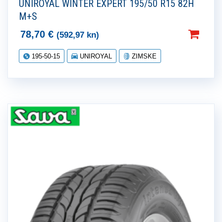
UNIROYAL WINTER EXPERT 195/50 R15 82H
M+S
78,70
€
(592,97 kn)
195-50-15
UNIROYAL
ZIMSKE