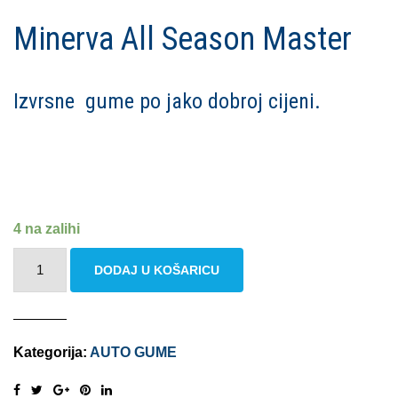
Minerva All Season Master
Izvrsne gume po jako dobroj cijeni.
4 na zalihi
MINERVA
DODAJ U KOŠARICU
ALL
SEASON
MASTER
Kategorija:
AUTO GUME
155/70
R13