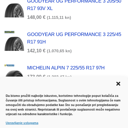
GOODYEAR UG PERFORMANCE 3 205/50
R17 93V XL
148,00
€
(1.115,11 kn)
GOODYEAR UG PERFORMANCE 3 225/45
R17 91H
142,10
€
(1.070,65 kn)
MICHELIN ALPIN 7 225/55 R17 97H
173,00
€
(1.303,47 kn)
Da bismo pružili najbolje iskustvo, koristimo tehnologije poput kolačića za
čuvanje i/ili pristup informacijama. Suglasnost s ovim tehnologijama će nam
omogućiti da obrađujemo podatke kao što su ponašanje pri pregledavanju
na ovoj web stranici. Nepristanak ili povlačenje suglasnosti može negativno
utjecati na određene karakteristike i funkcije.
Upravljanje uslugama
UVJETI KORIŠTENJA
-
DOSTAVA ROBE
-