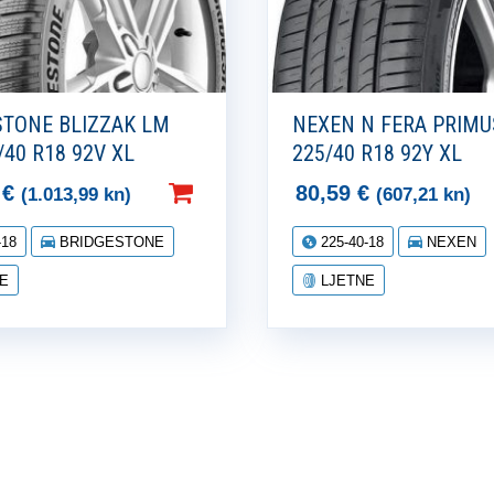
STONE BLIZZAK LM
NEXEN N FERA PRIMU
/40 R18 92V XL
225/40 R18 92Y XL
8
€
80,59
€
(1.013,99 kn)
(607,21 kn)
-18
BRIDGESTONE
225-40-18
NEXEN
E
LJETNE