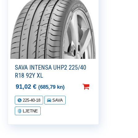
SAVA INTENSA UHP2 225/40
R18 92Y XL
91,02
€
(685,79 kn)
225-40-18
SAVA
LJETNE