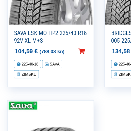
SAVA ESKIMO HP2 225/40 R18
BRIDGE
92V XL M+S
005 225
104,59
€
134,5
(788,03 kn)
225-40-18
SAVA
225-40
ZIMSKE
ZIMSK