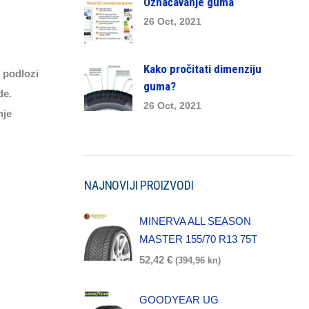
Označavanje guma
26 Oct, 2021
Kako pročitati dimenziju
 podlozi
guma?
de.
26 Oct, 2021
nje
NAJNOVIJI PROIZVODI
MINERVA ALL SEASON
MASTER 155/70 R13 75T
52,42
€
(394,96 kn)
GOODYEAR UG