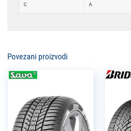
C
A
Povezani proizvodi