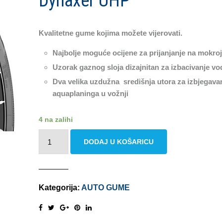
Dynaxer UHP
Kvalitetne gume kojima možete vijerovati.
Najbolje moguće ocijene za prijanjanje na mokroj
Uzorak gaznog sloja dizajnitan za izbacivanje vo
Dva velika uzdužna središnja utora za izbjegava
aquaplaninga u vožnji
4 na zalihi
KLEBER
DODAJ U KOŠARICU
DYNAXER
UHP
225/40
R18
Kategorija:
AUTO GUME
92Y
XL
količina