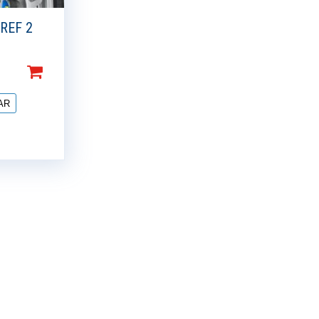
REF 2
AR