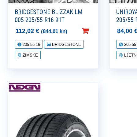
BRIDGESTONE BLIZZAK LM
UNIROY
005 205/55 R16 91T
205/55 
112,02
€
84,00
(844,01 kn)
205-55-16
BRIDGESTONE
205-55
ZIMSKE
LJETN