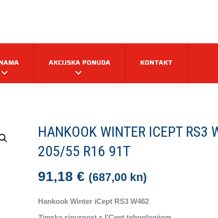
 NAMA
AKCIJSKA PONUDA
KONTAKT
HANKOOK WINTER ICEPT RS3 
205/55 R16 91T
91,18
€
(687,00 kn)
Hankook Winter iCept RS3 W462
Zimska sigurnost s I’Cept tehnologijom.