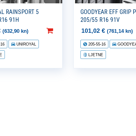
AL RAINSPORT 5
GOODYEAR EFF GRIP P
R16 91H
205/55 R16 91V
€
101,02
€
(632,90 kn)
(761,14 kn)
-16
UNIROYAL
205-55-16
GOODYE
E
LJETNE