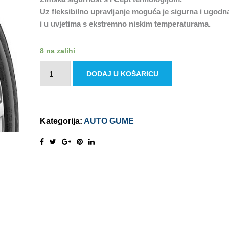
Uz fleksibilno upravljanje moguća je sigurna i ugodn
i u uvjetima s ekstremno niskim temperaturama.
8 na zalihi
HANKOOK
DODAJ U KOŠARICU
WINTER
ICEPT
RS3
W462
Kategorija:
AUTO GUME
205/55
R16
91T
količina