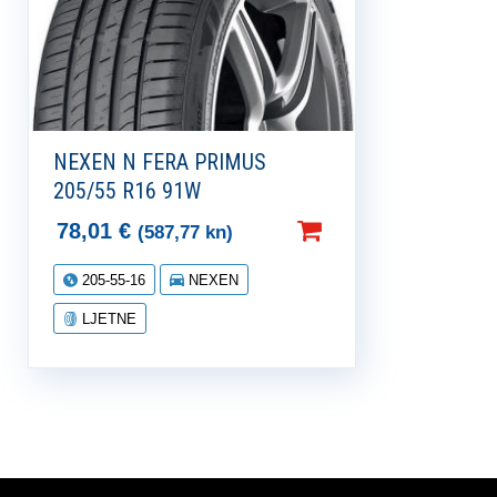
NEXEN N FERA PRIMUS
205/55 R16 91W
78,01
€
(587,77 kn)
205-55-16
NEXEN
LJETNE