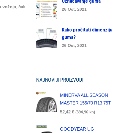
Označavanje guma
a vožnja, čak
26 Oct, 2021
Kako pročitati dimenziju
guma?
26 Oct, 2021
NAJNOVIJI PROIZVODI
MINERVA ALL SEASON
MASTER 155/70 R13 75T
52,42
€
(394,96 kn)
GOODYEAR UG