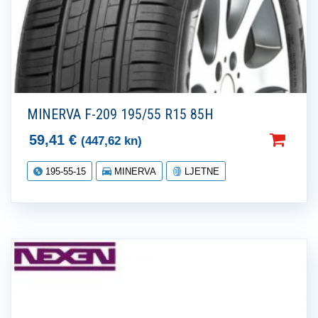
MINERVA F-209 195/55 R15 85H
59,41
€
(447,62 kn)
195-55-15
MINERVA
LJETNE