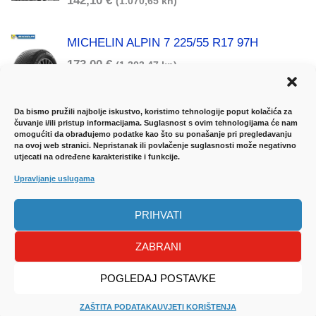
142,10
€
(1.070,65 kn)
MICHELIN ALPIN 7 225/55 R17 97H
173,00
€
(1.303,47 kn)
Da bismo pružili najbolje iskustvo, koristimo tehnologije poput kolačića za
čuvanje i/ili pristup informacijama. Suglasnost s ovim tehnologijama će nam
omogućiti da obrađujemo podatke kao što su ponašanje pri pregledavanju
na ovoj web stranici. Nepristanak ili povlačenje suglasnosti može negativno
utjecati na određene karakteristike i funkcije.
UVJETI KORIŠTENJA
-
DOSTAVA ROBE
-
Upravljanje uslugama
JAMSTVENI LIST
-
NAČINI PLAĆANJA
-
ZAŠTITA
PRIHVATI
PODATAKA
ZABRANI
Sva prava pridržana
Auto Plus
| Izrada Web stranica
WebProjekt
POGLEDAJ POSTAVKE
ZAŠTITA PODATAKA
UVJETI KORIŠTENJA