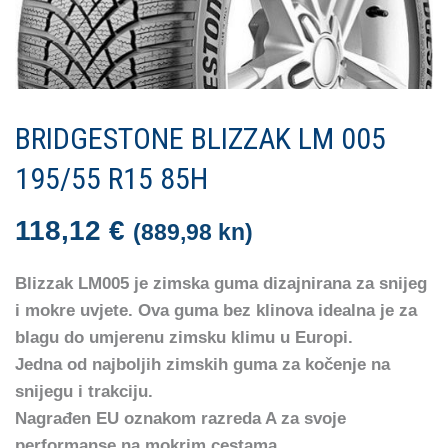
BRIDGESTONE BLIZZAK LM 005
195/55 R15 85H
118,12
€
(889,98 kn)
Blizzak LM005 je zimska guma dizajnirana za snijeg
i mokre uvjete. Ova guma bez klinova idealna je za
blagu do umjerenu zimsku klimu u Europi.
Jedna od najboljih zimskih guma za kočenje na
snijegu i trakciju.
Nagrađen EU oznakom razreda A za svoje
performanse na mokrim cestama.