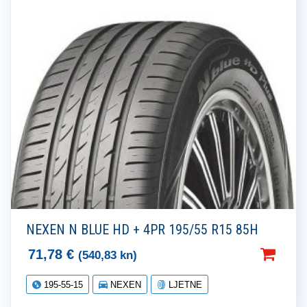
NEXEN N BLUE HD + 4PR 195/55 R15 85H
71,78
€
(540,83 kn)
195-55-15
NEXEN
LJETNE