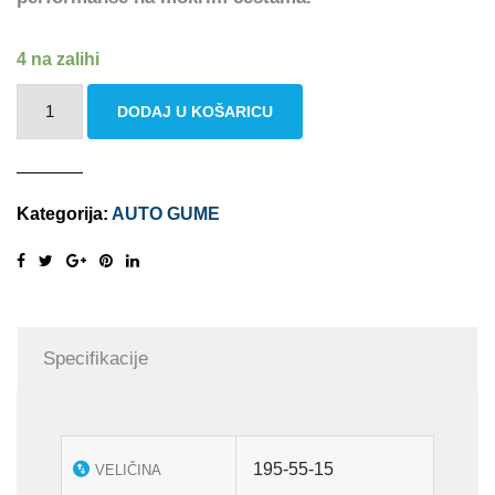
4 na zalihi
BRIDGESTONE
DODAJ U KOŠARICU
BLIZZAK
LM
005
Kategorija:
AUTO GUME
195/55
R15
85H
količina
Specifikacije
195-55-15
VELIČINA