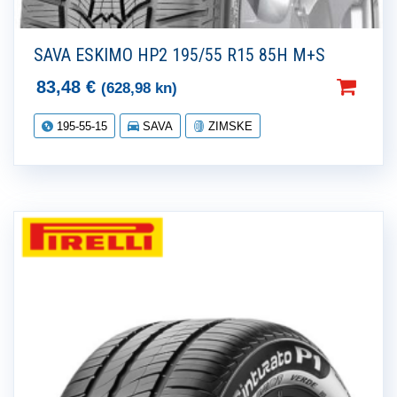
SAVA ESKIMO HP2 195/55 R15 85H M+S
83,48
€
(628,98 kn)
195-55-15
SAVA
ZIMSKE