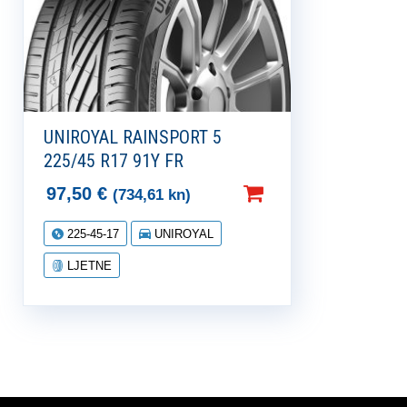
UNIROYAL RAINSPORT 5
225/45 R17 91Y FR
97,50
€
(734,61 kn)
225-45-17
UNIROYAL
LJETNE