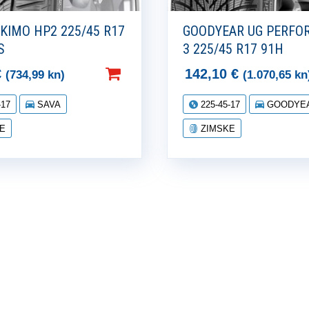
KIMO HP2 225/45 R17
GOODYEAR UG PERFO
S
3 225/45 R17 91H
€
142,10
€
(734,99 kn)
(1.070,65 kn
-17
SAVA
225-45-17
GOODYE
E
ZIMSKE