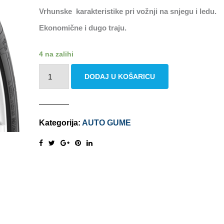
Vrhunske karakteristike pri vožnji na snjegu i ledu.
Ekonomične i dugo traju.
4 na zalihi
VIKING
DODAJ U KOŠARICU
WINTECH
225/45
R17
94V
Kategorija:
AUTO GUME
XL
FR
M+S
količina