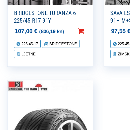
BRIDGESTONE TURANZA 6
SAVA ES
225/45 R17 91Y
91H M+
107,00
€
97,55
(806,19 kn)
225-45-17
BRIDGESTONE
225-45
LJETNE
ZIMSK