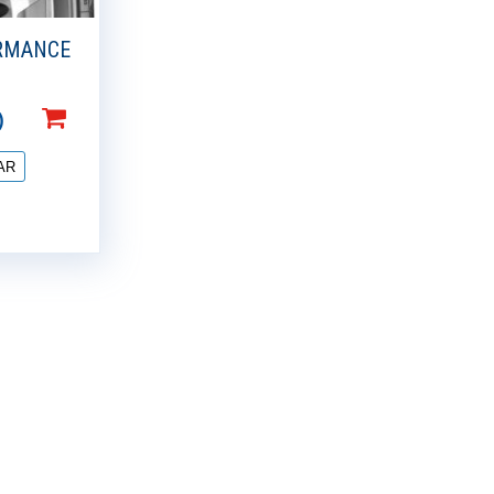
RMANCE
)
AR