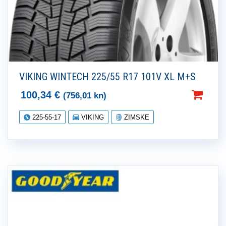
VIKING WINTECH 225/55 R17 101V XL M+S
100,34
€
(756,01 kn)
225-55-17
VIKING
ZIMSKE