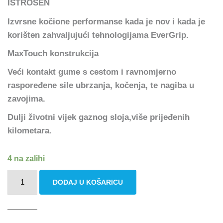
ISTROŠEN
Izvrsne kočione performanse kada je nov i kada je
korišten zahvaljujući tehnologijama EverGrip.
MaxTouch konstrukcija
Veći kontakt gume s cestom i ravnomjerno
raspoređene sile ubrzanja, kočenja, te nagiba u
zavojima.
Dulji životni vijek gaznog sloja,više prijeđenih
kilometara.
4 na zalihi
MICHELIN
DODAJ U KOŠARICU
PRIMACY
4+
225/55