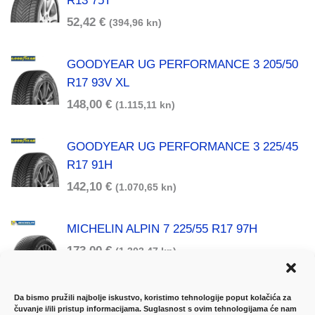
R13 75T
52,42
€
(394,96 kn)
GOODYEAR UG PERFORMANCE 3 205/50
R17 93V XL
148,00
€
(1.115,11 kn)
GOODYEAR UG PERFORMANCE 3 225/45
R17 91H
142,10
€
(1.070,65 kn)
MICHELIN ALPIN 7 225/55 R17 97H
173,00
€
(1.303,47 kn)
Da bismo pružili najbolje iskustvo, koristimo tehnologije poput kolačića za
čuvanje i/ili pristup informacijama. Suglasnost s ovim tehnologijama će nam