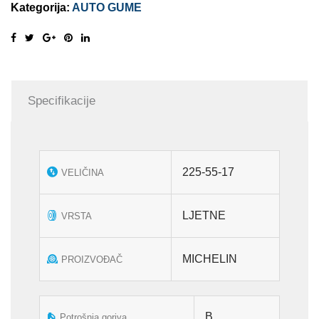
Kategorija:
AUTO GUME
R17
101W
XL
količina
Specifikacije
225-55-17
VELIČINA
LJETNE
VRSTA
MICHELIN
PROIZVOĐAČ
B
Potrošnja goriva