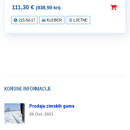
111,30
€
(838,59 kn)
215-50-17
KLEBER
LJETNE
KORISNE INFORMACIJE
Prodaja zimskih guma
26 Oct, 2021