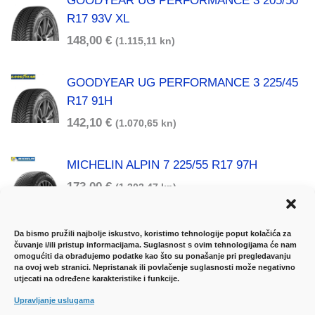
GOODYEAR UG PERFORMANCE 3 205/50
R17 93V XL
148,00
€
(1.115,11 kn)
GOODYEAR UG PERFORMANCE 3 225/45
R17 91H
142,10
€
(1.070,65 kn)
MICHELIN ALPIN 7 225/55 R17 97H
173,00
€
(1.303,47 kn)
Da bismo pružili najbolje iskustvo, koristimo tehnologije poput kolačića za
čuvanje i/ili pristup informacijama. Suglasnost s ovim tehnologijama će nam
omogućiti da obrađujemo podatke kao što su ponašanje pri pregledavanju
na ovoj web stranici. Nepristanak ili povlačenje suglasnosti može negativno
utjecati na određene karakteristike i funkcije.
UVJETI KORIŠTENJA
-
DOSTAVA ROBE
-
Upravljanje uslugama