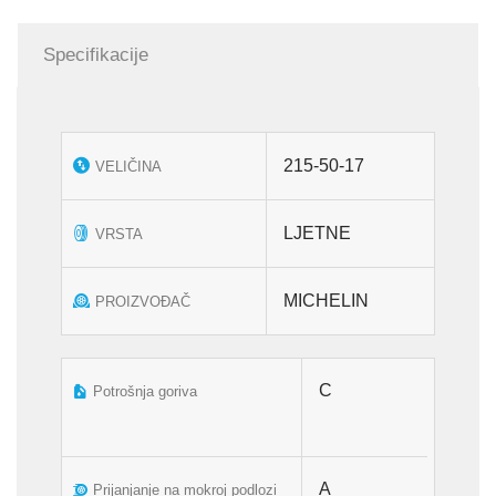
ZR
XL
Specifikacije
količina
215-50-17
VELIČINA
LJETNE
VRSTA
MICHELIN
PROIZVOĐAČ
C
Potrošnja goriva
A
Prijanjanje na mokroj podlozi