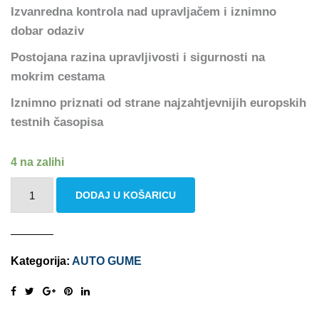
Izvanredna kontrola nad upravljačem i iznimno
dobar odaziv
Postojana razina upravljivosti i sigurnosti na
mokrim cestama
Iznimno priznati od strane najzahtjevnijih europskih
testnih časopisa
4 na zalihi
MICHELIN
DODAJ U KOŠARICU
PILOT
SPORT
4
Kategorija:
AUTO GUME
215/50
R17
95Y