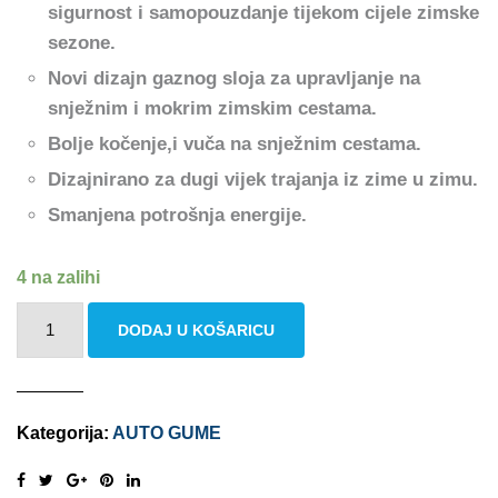
sigurnost i samopouzdanje tijekom cijele zimske
sezone.
Novi dizajn gaznog sloja za upravljanje na
snježnim i mokrim zimskim cestama.
Bolje kočenje,i vuča na snježnim cestama.
Dizajnirano za dugi vijek trajanja iz zime u zimu.
Smanjena potrošnja energije.
4 na zalihi
MICHELIN
DODAJ U KOŠARICU
ALPIN
7
225/55
Kategorija:
AUTO GUME
R17
97H
količina