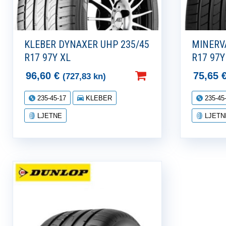
KLEBER DYNAXER UHP 235/45
MINERVA
R17 97Y XL
R17 97Y
96,60
€
75,65
(727,83 kn)
235-45-17
KLEBER
235-45
LJETNE
LJETN