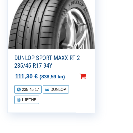
DUNLOP SPORT MAXX RT 2
235/45 R17 94Y
111,30
€
(838,59 kn)
235-45-17
DUNLOP
LJETNE