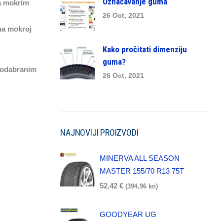
Označavanje guma
na mokrim
26 Oct, 2021
na mokroj
Kako pročitati dimenziju
guma?
 odabranim
26 Oct, 2021
NAJNOVIJI PROIZVODI
MINERVA ALL SEASON
MASTER 155/70 R13 75T
52,42
€
(394,96 kn)
GOODYEAR UG