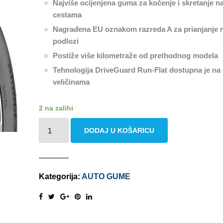
Najviše ocijenjena guma za kočenje i skretanje 
cestama
Nagrađena EU oznakom razreda A za prianjanje 
podlozi
Postiže više kilometraže od prethodnog modela
Tehnologija DriveGuard Run-Flat dostupna je na
veličinama
2 na zalihi
BRIDGESTONE
DODAJ U KOŠARICU
TURANZA
T005
235/45
R17
Kategorija:
AUTO GUME
94Y
FR
količina