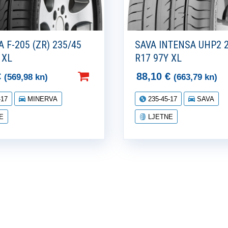
 F-205 (ZR) 235/45
SAVA INTENSA UHP2 
 XL
R17 97Y XL
€
88,10
€
(569,98 kn)
(663,79 kn)
-17
MINERVA
235-45-17
SAVA
E
LJETNE