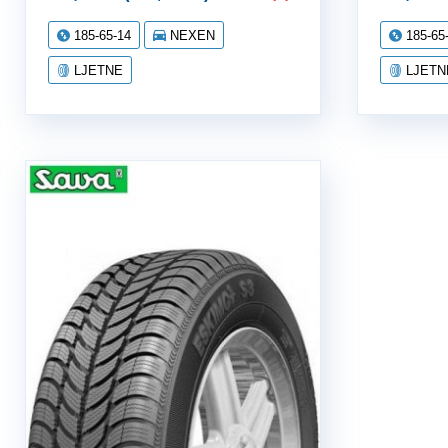
185-65-14
NEXEN
185-65
LJETNE
LJETN