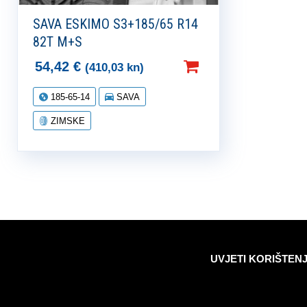
SAVA ESKIMO S3+185/65 R14
82T M+S
54,42
€
(410,03 kn)
185-65-14
SAVA
ZIMSKE
UVJETI KORIŠTEN