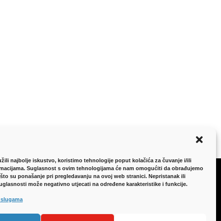
ili najbolje iskustvo, koristimo tehnologije poput kolačića za čuvanje i/ili
rmacijama. Suglasnost s ovim tehnologijama će nam omogućiti da obrađujemo
što su ponašanje pri pregledavanju na ovoj web stranici. Nepristanak ili
uglasnosti može negativno utjecati na određene karakteristike i funkcije.
ZAŠTITA PODATAKA
 uslugama