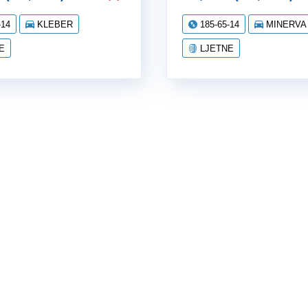
-14
KLEBER
185-65-14
MINERVA
E
LJETNE