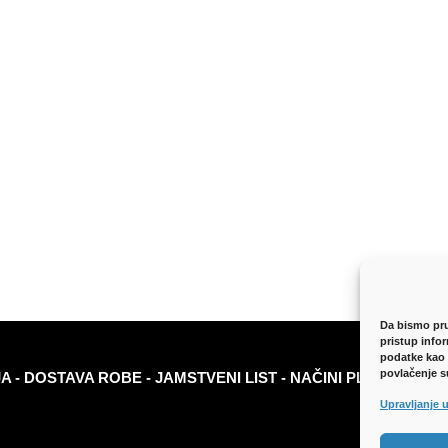
Da bismo pruž
pristup info
podatke kao 
povlačenje s
JA
-
DOSTAVA ROBE
-
JAMSTVENI LIST
-
NAČINI PLAĆANJA
-
Upravljanje