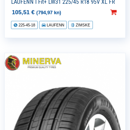
LAUFENN I Fit+ LW31 225/45 R18 95V XL FR
105,51
€
(794,97 kn)
225-45-18
LAUFENN
ZIMSKE