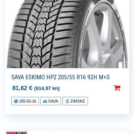
SAVA ESKIMO HP2 205/55 R16 92H M+S
81,62
€
(614,97 kn)
205-55-16
SAVA
ZIMSKE