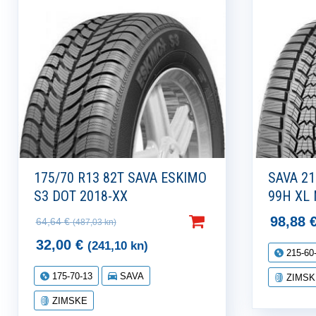
175/70 R13 82T SAVA ESKIMO
SAVA 21
S3 DOT 2018-XX
99H XL
98,88
64,64
€
(487,03 kn)
32,00
€
(241,10 kn)
215-60
175-70-13
SAVA
ZIMSK
ZIMSKE