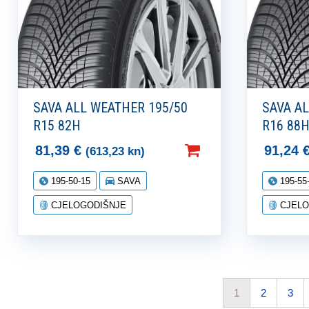
SAVA ALL WEATHER 195/50
SAVA A
R15 82H
R16 88H
81,39
€
91,24
(613,23 kn)
195-50-15
SAVA
195-55
CJELOGODIŠNJE
CJELO
1
2
3