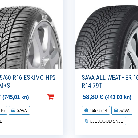
5/60 R16 ESKIMO HP2
SAVA ALL WEATHER 1
 M+S
R14 79T
€
58,80
€
(745,01 kn)
(443,03 kn)
-16
SAVA
165-65-14
SAVA
E
CJELOGODIŠNJE