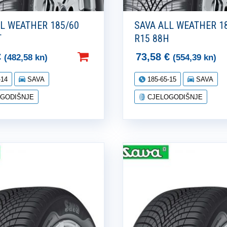
LL WEATHER 185/60
SAVA ALL WEATHER 1
T
R15 88H
€
73,58
€
(482,58 kn)
(554,39 kn)
-14
SAVA
185-65-15
SAVA
GODIŠNJE
CJELOGODIŠNJE