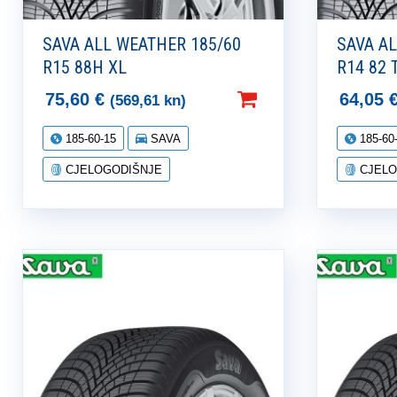
SAVA ALL WEATHER 185/60
SAVA A
R15 88H XL
R14 82 
75,60
€
64,05
(569,61 kn)
185-60-15
SAVA
185-60
CJELOGODIŠNJE
CJELO