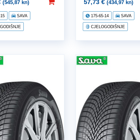
€
57,73
€
(545,87 kn)
(434,97 kn)
-15
SAVA
175-65-14
SAVA
GODIŠNJE
CJELOGODIŠNJE