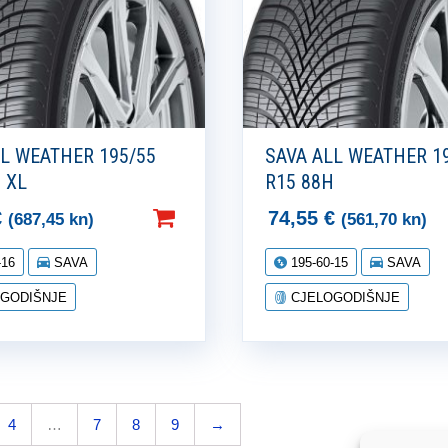
LL WEATHER 195/55
SAVA ALL WEATHER 1
 XL
R15 88H
€
74,55
€
(687,45 kn)
(561,70 kn)
-16
SAVA
195-60-15
SAVA
GODIŠNJE
CJELOGODIŠNJE
4
…
7
8
9
→