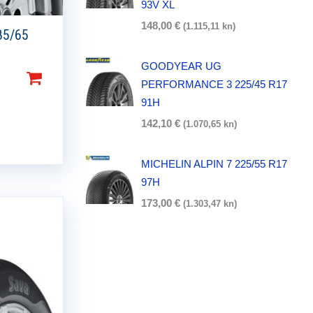
93V XL
148,00
€
(1.115,11 kn)
85/65
GOODYEAR UG
PERFORMANCE 3 225/45 R17
91H
142,10
€
(1.070,65 kn)
MICHELIN ALPIN 7 225/55 R17
97H
173,00
€
(1.303,47 kn)