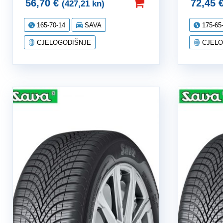
56,70
€
72,45
(427,21 kn)
165-70-14
SAVA
175-65
CJELOGODIŠNJE
CJELO